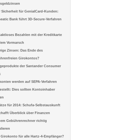
sgeldzinsen
 Sicherheit für GenialCard-Kunden:
eatic Bank führt 3D-Secure-Verfahren
aktloses Bezahlen mit der Kreditkarte
dem Vormarsch
rige Zinsen: Das Ende des
hrenfreien Girokontos?
geprodukte der Santander Consumer
k
konten werden auf SEPA-Verfahren
stellt: Dies sollten Kontoinhaber
en
ätze für 2014: Schufa-Selbstauskunft
chafft Überblick über Finanzen
dem Gebührenrechner richtig
ulieren
 Girokonto für alle Hartz-4-Empfänger?