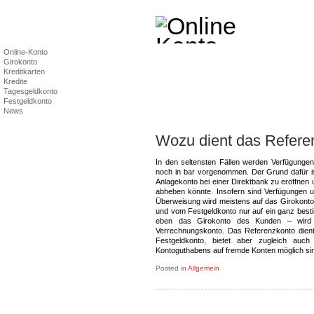
Online-Konto
Girokonto
Kreditkarten
Kredite
Tagesgeldkonto
Festgeldkonto
News
Wozu dient das Refere
In den seltensten Fällen werden Verfügunge
noch in bar vorgenommen. Der Grund dafür is
Anlagekonto bei einer Direktbank zu eröffnen 
abheben könnte. Insofern sind Verfügungen 
Überweisung wird meistens auf das Girokont
und vom Festgeldkonto nur auf ein ganz best
eben das Girokonto des Kunden – wird a
Verrechnungskonto. Das Referenzkonto dien
Festgeldkonto, bietet aber zugleich auc
Kontoguthabens auf fremde Konten möglich si
Posted in
Allgemein