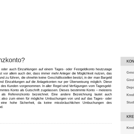
nzkonto?
KON
n oder auch Einzahlungen auf einem Tages- oder Festgeldkonto heutzutage
Gesc
t vor allem auch der, dass immer mehr Anleger die Möglichkeit nutzen, das
und zu führen, die ohnehin keine Geschäftsstellen besitzt, in der man Bargeld
Giro
und Einzahlungen auf die Anlagekonten nur per Überweisung möglich. Diese
o des Kunden vorgenommen. In aller Regel sind Verfügungen vom Tagesgeld-
Dep
immtes Konto als Gutschrift zugelassen. Dieses bestimmte Konto – meistens
ls Referenzkonto bezeichnet. Eine andere Bezeichnung lautet auch
Kred
t also zum einen für mögliche Umbuchungen von und auf das Tages- oder
Stud
h eine hohe Sicherheit, da keine missbräuchlichen Umbuchungen des
nd.
KRE
Kred