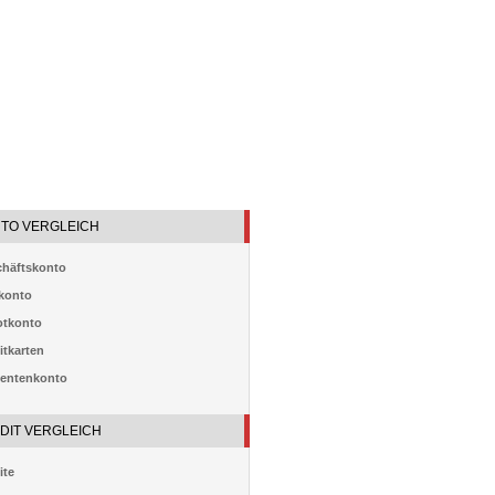
TO VERGLEICH
häftskonto
konto
otkonto
itkarten
entenkonto
DIT VERGLEICH
ite