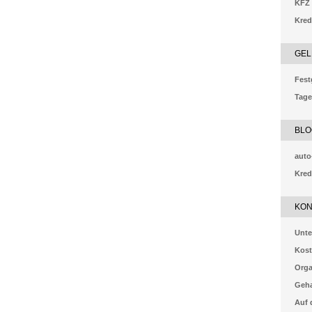
KFZ 
Kred
GEL
Fest
Tage
BLO
auto
Kred
KON
Unte
Kost
Orga
Geha
Auf 