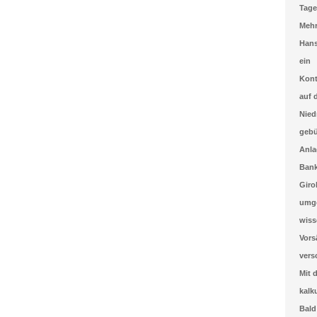
Tage
Mehr
Hans
ein
Kont
auf 
Nied
gebü
Anla
Ban
Giro
umge
wiss
Vors
vers
Mit 
kalk
Bald