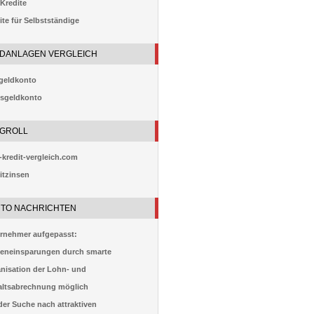
Kredite
ite für Selbstständige
DANLAGEN VERGLEICH
geldkonto
sgeldkonto
GROLL
-kredit-vergleich.com
itzinsen
TO NACHRICHTEN
rnehmer aufgepasst:
eneinsparungen durch smarte
nisation der Lohn- und
ltsabrechnung möglich
der Suche nach attraktiven